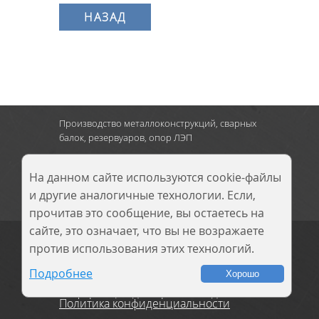
НАЗАД
Производство металлоконструкций, сварных
балок, резервуаров, опор ЛЭП
г. Новокузнецк
:
Кузнецкое шоссе, д.9,
тел.: 8 (3843) 900-290
На данном сайте используются cookie-файлы
и другие аналогичные технологии. Если,
прочитав это сообщение, вы остаетесь на
сайте, это означает, что вы не возражаете
© 2014–2026 ООО
«Сибирский завод
против использования этих технологий.
металлических
конструкций»
Подробнее
Хорошо
Информация для правообладателей
Политика конфиденциальности