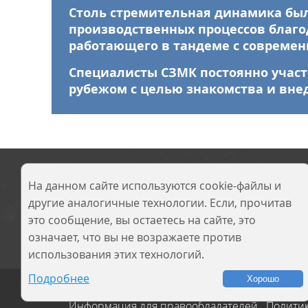
Столь стремительная динамика был
производственных процессов благо
работающего в тандеме с совреме
Специалисты СЗМК постоянно участ
рубежом с целью знакомства и внед
Производство
Продукци
На данном сайте используются cookie-файлы и
металлоконструкций,
Оставить 
другие аналогичные технологии. Если, прочитав
сварных балок,
Реализов
это сообщение, вы остаетесь на сайте, это
резервуаров, опор ЛЭП
означает, что вы не возражаете против
использования этих технологий.
Подробнее
Хорошо
© 2014–2026 ООО «Сибирский завод металли
Информация для правообладателей
Полити