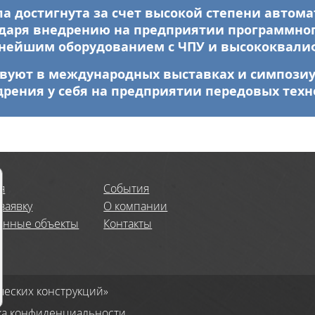
а достигнута за счет высокой степени автома
даря внедрению на предприятии программного 
ннейшим оборудованием с ЧПУ и высококвал
вуют в международных выставках и симпозиум
рения у себя на предприятии передовых техн
я
События
заявку
О компании
анные объекты
Контакты
ческих конструкций»
ка конфиденциальности