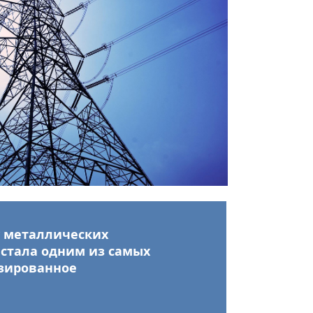
у металлических
 стала одним из самых
зированное