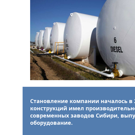
Становление компании началось в 
конструкций имел производительнос
современных заводов Сибири, вып
оборудование.