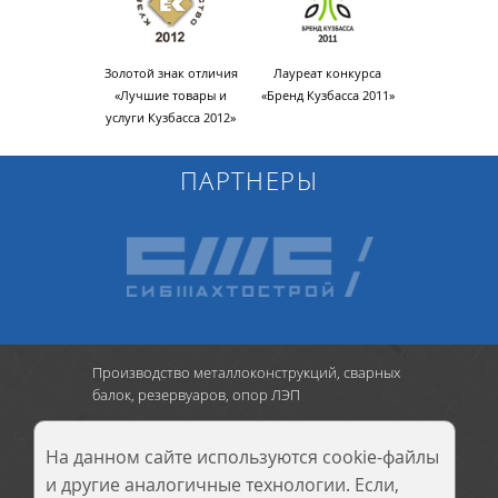
Кузбасской
Золотой знак отличия
Лауреат конкурса
Член Кузб
оргово-
«Лучшие товары и
«Бренд Кузбасса 2011»
Торгов
ышленной
услуги Кузбасса 2012»
Промышл
алаты
Пала
ПАРТНЕРЫ
Производство металлоконструкций, сварных
балок, резервуаров, опор ЛЭП
г. Новокузнецк
:
Кузнецкое шоссе, д.9,
тел.: 8 (3843) 900-290
На данном сайте используются cookie-файлы
и другие аналогичные технологии. Если,