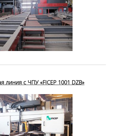
я линия с ЧПУ «FICEP 1001 DZB»