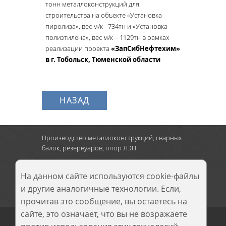
тонн металлоконструкций для
строительства на объекте «Установка
пиролиза», вес м/к– 734тн и «Установка
полиэтилена», вес м/к – 1129тн в рамках
реализации проекта
«ЗапСибНефтехим»
в г. Тобольск, Тюменской области
НАЗАД
Производство металлоконструкций, сварных
балок, резервуаров, опор ЛЭП
г. Новокузнецк
:
Кузнецкое шоссе, д.9,
тел.: 8 (3843) 900-290
На данном сайте используются cookie-файлы
и другие аналогичные технологии. Если,
прочитав это сообщение, вы остаетесь на
сайте, это означает, что вы не возражаете
© 2014–2026 ООО
«Сибирский завод