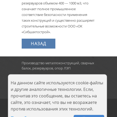
резервуаров объемом 400 — 1000 м3, что
означает полное промышленное
соответствие безопасности применения
таких конструкций и существенно расширяет
строительные возможности ООО «ОК
«Сибшахтострой».
НАЗАД
Производство металлоконструкций, сварных
балок, резервуаров, опор ЛЭП
г. Новокузнецк
:
Кузнецкое шоссе, д.9,
тел.: 8 (3843) 900-290
На данном сайте используются cookie-файлы
и другие аналогичные технологии. Если,
прочитав это сообщение, вы остаетесь на
сайте, это означает, что вы не возражаете
© 2014–2026 ООО
«Сибирский завод
против использования этих технологий.
металлических
конструкций»